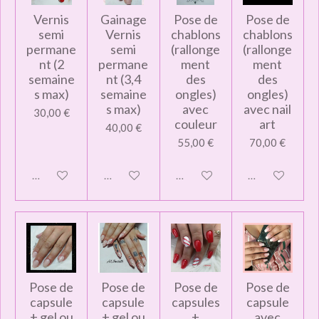
Vernis
Gainage
Pose de
Pose de
semi
Vernis
chablons
chablons
permane
semi
(rallonge
(rallonge
nt (2
permane
ment
ment
semaine
nt (3,4
des
des
s max)
semaine
ongles)
ongles)
s max)
avec
avec nail
30,00 €
couleur
art
40,00 €
55,00 €
70,00 €
Désactivé
Désactivé
Désactivé
Désactivé
Pose de
Pose de
Pose de
Pose de
capsule
capsule
capsules
capsule
+ gel ou
+ gel ou
+
avec