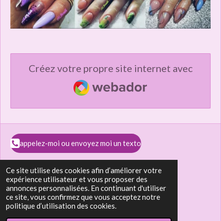
Créez votre propre site internet avec
Webador
appelez-moi ou envoyez moi un texto
Ce site utilise des cookies afin d’améliorer votre
expérience utilisateur et vous proposer des
annonces personnalisées. En continuant d'utiliser
ce site, vous confirmez que vous acceptez notre
F
I
Y
T
politique d’utilisation des cookies.
a
n
o
i
© 2022 - 2026 AL.Beauté