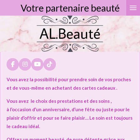
Votre partenaire beauté
Passer
au
contenu
principal
F
I
Y
T
a
n
o
i
c
s
u
k
Vous avez la possibilité pour prendre soin de vos proches
e
t
T
T
et de vous-même en achetant des cartes cadeaux .
b
a
u
o
o
g
b
k
o
r
e
Vous avez le choix des prestations et des soins ,
k
a
à l’occasion d’un anniversaire, d’une fête ou juste pour le
m
plaisir d’offrir et pour se faire plaisir… Le soin est toujours
le cadeau idéal.
Offrez un moment beauté, de pure détente grâce aux