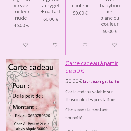
acrygel
acrygel
couleur
babybou
couleur
+ nail art
mer
50,00 €
nude
blanc ou
60,00 €
couleur
45,00 €
60,00 €
Désactivé
Désactivé
Désactivé
Désactivé
Carte cadeau à partir
de 50 €
50,00 €
Livraison gratuite
Carte cadeau valable sur
l'ensemble des prestations.
Choisissez le montant
souhaité.